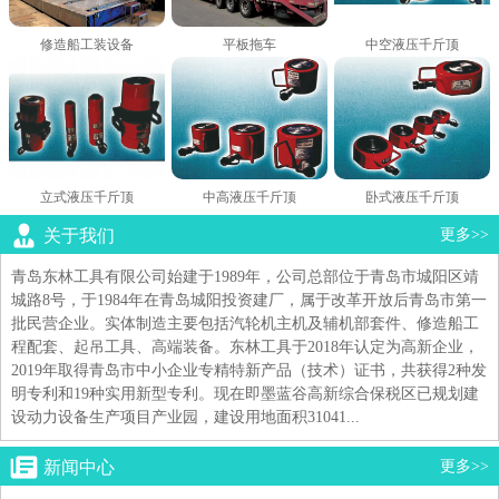
修造船工装设备
平板拖车
中空液压千斤顶
立式液压千斤顶
中高液压千斤顶
卧式液压千斤顶
关于我们
更多>>
青岛东林工具有限公司始建于1989年，公司总部位于青岛市城阳区靖
城路8号，于1984年在青岛城阳投资建厂，属于改革开放后青岛市第一
批民营企业。实体制造主要包括汽轮机主机及辅机部套件、修造船工
程配套、起吊工具、高端装备。东林工具于2018年认定为高新企业，
2019年取得青岛市中小企业专精特新产品（技术）证书，共获得2种发
明专利和19种实用新型专利。现在即墨蓝谷高新综合保税区已规划建
设动力设备生产项目产业园，建设用地面积31041...
新闻中心
更多>>