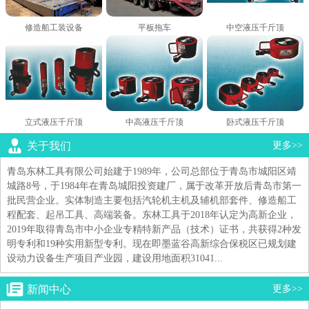
修造船工装设备
平板拖车
中空液压千斤顶
立式液压千斤顶
中高液压千斤顶
卧式液压千斤顶
关于我们
更多>>
青岛东林工具有限公司始建于1989年，公司总部位于青岛市城阳区靖
城路8号，于1984年在青岛城阳投资建厂，属于改革开放后青岛市第一
批民营企业。实体制造主要包括汽轮机主机及辅机部套件、修造船工
程配套、起吊工具、高端装备。东林工具于2018年认定为高新企业，
2019年取得青岛市中小企业专精特新产品（技术）证书，共获得2种发
明专利和19种实用新型专利。现在即墨蓝谷高新综合保税区已规划建
设动力设备生产项目产业园，建设用地面积31041...
新闻中心
更多>>