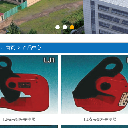
1
2
3
：
首页
>
产品中心
LJ横吊钢板夹持器
LJ横吊钢板夹持器