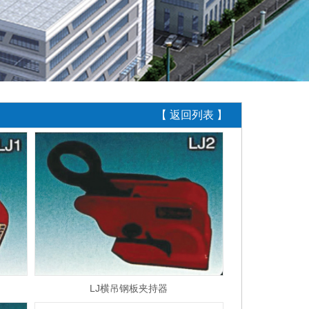
【 返回列表 】
LJ横吊钢板夹持器