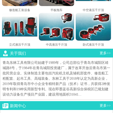
修造船工装设备
平板拖车
中空液压千斤顶
立式液压千斤顶
中高液压千斤顶
卧式液压千斤顶
关于我们
更多>>
青岛东林工具有限公司始建于1989年，公司总部位于青岛市城阳区靖
城路8号，于1984年在青岛城阳投资建厂，属于改革开放后青岛市第一
批民营企业。实体制造主要包括汽轮机主机及辅机部套件、修造船工
程配套、起吊工具、高端装备。东林工具于2018年认定为高新企业，
2019年取得青岛市中小企业专精特新产品（技术）证书，共获得2种发
明专利和19种实用新型专利。现在即墨蓝谷高新综合保税区已规划建
设动力设备生产项目产业园，建设用地面积31041...
新闻中心
更多>>