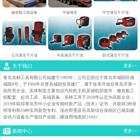
修造船工装设备
平板拖车
中空液压千斤顶
立式液压千斤顶
中高液压千斤顶
卧式液压千斤顶
关于我们
更多>>
青岛东林工具有限公司始建于1989年，公司总部位于青岛市城阳区靖
城路8号，于1984年在青岛城阳投资建厂，属于改革开放后青岛市第一
批民营企业。实体制造主要包括汽轮机主机及辅机部套件、修造船工
程配套、起吊工具、高端装备。东林工具于2018年认定为高新企业，
2019年取得青岛市中小企业专精特新产品（技术）证书，共获得2种发
明专利和19种实用新型专利。现在即墨蓝谷高新综合保税区已规划建
设动力设备生产项目产业园，建设用地面积31041...
新闻中心
更多>>