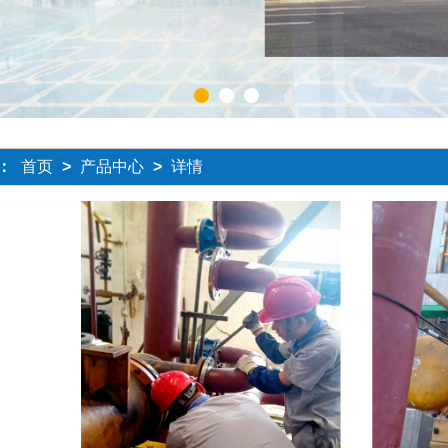
1
2
3
：
首页
>
产品中心
>
详情